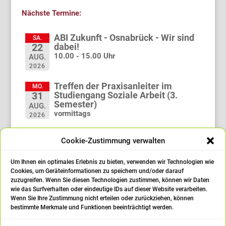
Nächste Termine:
ABI Zukunft - Osnabrück - Wir sind
SA.
dabei!
22
10.00 - 15.00 Uhr
AUG.
2026
Treffen der Praxisanleiter im
MO.
Studiengang Soziale Arbeit (3.
31
Semester)
AUG.
vormittags
2026
Treffen der Praxisanleiter im
MO.
Cookie-Zustimmung verwalten
Studiengang Soziale Arbeit (1.
21
Semester)
SEP.
vormittags
Um Ihnen ein optimales Erlebnis zu bieten, verwenden wir Technologien wie
2026
Cookies, um Geräteinformationen zu speichern und/oder darauf
zuzugreifen. Wenn Sie diesen Technologien zustimmen, können wir Daten
Abschlussfeier
FR.
wie das Surfverhalten oder eindeutige IDs auf dieser Website verarbeiten.
25
14:00 Uhr
Wenn Sie Ihre Zustimmung nicht erteilen oder zurückziehen, können
SEP.
bestimmte Merkmale und Funktionen beeinträchtigt werden.
2026