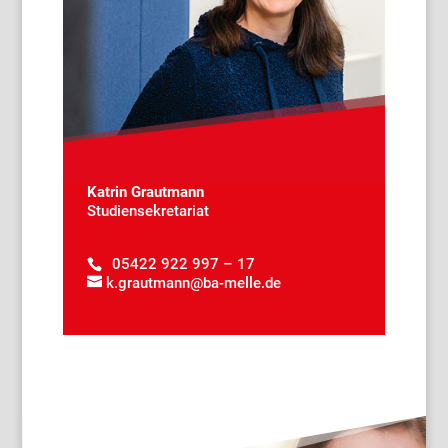
Katrin Grautmann
Studiensekretariat
05422 922 997 – 17
k.grautmann@ba-melle.de