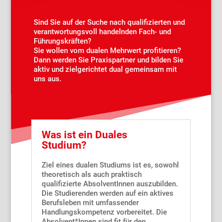
Sind Sie auf der Suche nach qualifizierten und
verantwortungsvoll handelnden Fach- und
Führungskräften?
Sie wollen vom dualen Mehrwert profitieren?
Dann werden Sie Praxispartner und bilden Sie
aktiv und zielgerichtet dual gemeinsam mit
uns aus.
Was ist ein Duales
Studium?
Ziel eines dualen Studiums ist es, sowohl
theoretisch als auch praktisch
qualifizierte AbsolventInnen auszubilden.
Die Studierenden werden auf ein aktives
Berufsleben mit umfassender
Handlungskompetenz vorbereitet. Die
Absolvent*Innen sind fit für den