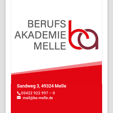
Sandweg 3, 49324 Melle
05422 922 997 – 0
mail@ba-melle.de