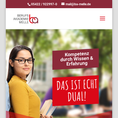
05422 / 922997-0
mail@ba-melle.de
Kompetenz
durch Wissen &
Erfahrung
DAS IST ECHT
DUAL!