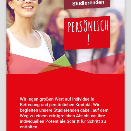
Studierenden
PERSÖNLICH
!
Wir legen großen Wert auf individuelle
Betreuung und persönlichen Kontakt: Wir
begleiten unsere Studierenden dabei, auf dem
Weg zu einem erfolgreichen Abschluss ihre
individuellen Potentiale Schritt für Schritt zu
entfalten.