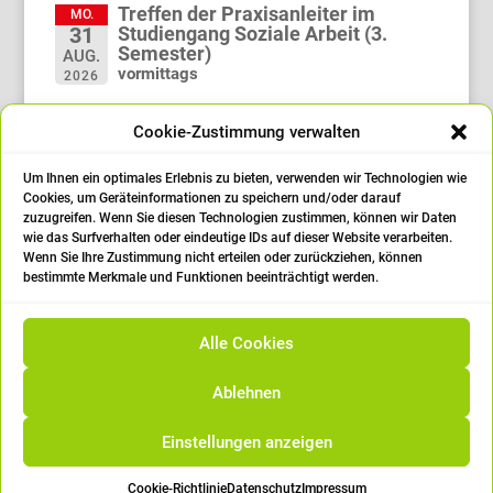
Treffen der Praxisanleiter im
MO.
Studiengang Soziale Arbeit (3.
31
Semester)
AUG.
vormittags
2026
Treffen der Praxisanleiter im
MO.
Cookie-Zustimmung verwalten
Studiengang Soziale Arbeit (1.
21
Semester)
SEP.
vormittags
Um Ihnen ein optimales Erlebnis zu bieten, verwenden wir Technologien wie
2026
Cookies, um Geräteinformationen zu speichern und/oder darauf
zuzugreifen. Wenn Sie diesen Technologien zustimmen, können wir Daten
Abschlussfeier
FR.
wie das Surfverhalten oder eindeutige IDs auf dieser Website verarbeiten.
25
14:00 Uhr
Wenn Sie Ihre Zustimmung nicht erteilen oder zurückziehen, können
SEP.
bestimmte Merkmale und Funktionen beeinträchtigt werden.
2026
öffne den Kalender
Alle Cookies
Ablehnen
Einstellungen anzeigen
|
Impressum
|
Datenschutz
|
Cookie
Richtlinien/Einstellungen
Cookie-Richtlinie
Datenschutz
Impressum