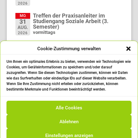
2026
Treffen der Praxisanleiter im
MO.
Studiengang Soziale Arbeit (3.
31
Semester)
AUG.
vormittags
2026
Treffen der Praxisanleiter im
MO.
Cookie-Zustimmung verwalten
Studiengang Soziale Arbeit (1.
21
Semester)
SEP.
vormittags
Um Ihnen ein optimales Erlebnis zu bieten, verwenden wir Technologien wie
2026
Cookies, um Geräteinformationen zu speichern und/oder darauf
zuzugreifen. Wenn Sie diesen Technologien zustimmen, können wir Daten
Abschlussfeier
FR.
wie das Surfverhalten oder eindeutige IDs auf dieser Website verarbeiten.
25
14:00 Uhr
Wenn Sie Ihre Zustimmung nicht erteilen oder zurückziehen, können
SEP.
bestimmte Merkmale und Funktionen beeinträchtigt werden.
2026
öffne den Kalender
Alle Cookies
Ablehnen
Einstellungen anzeigen