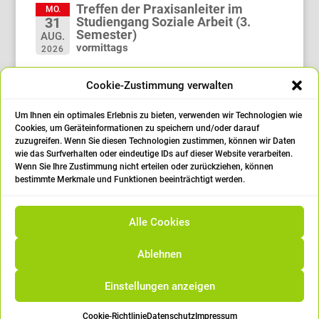
Treffen der Praxisanleiter im
MO.
Studiengang Soziale Arbeit (3.
31
Semester)
AUG.
vormittags
2026
Treffen der Praxisanleiter im
MO.
Cookie-Zustimmung verwalten
Studiengang Soziale Arbeit (1.
21
Semester)
SEP.
vormittags
Um Ihnen ein optimales Erlebnis zu bieten, verwenden wir Technologien wie
2026
Cookies, um Geräteinformationen zu speichern und/oder darauf
zuzugreifen. Wenn Sie diesen Technologien zustimmen, können wir Daten
Abschlussfeier
FR.
wie das Surfverhalten oder eindeutige IDs auf dieser Website verarbeiten.
25
14:00 Uhr
Wenn Sie Ihre Zustimmung nicht erteilen oder zurückziehen, können
SEP.
bestimmte Merkmale und Funktionen beeinträchtigt werden.
2026
öffne den Kalender
Alle Cookies
Ablehnen
Einstellungen anzeigen
|
Impressum
|
Datenschutz
|
Cookie
Richtlinien/Einstellungen
Cookie-Richtlinie
Datenschutz
Impressum