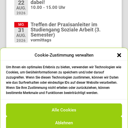
dabei!
22
10.00 - 15.00 Uhr
AUG.
2026
Treffen der Praxisanleiter im
MO.
Studiengang Soziale Arbeit (3.
31
Semester)
AUG.
vormittags
2026
Treffen der Praxisanleiter im
MO.
Cookie-Zustimmung verwalten
Studiengang Soziale Arbeit (1.
21
Semester)
SEP.
vormittags
Um Ihnen ein optimales Erlebnis zu bieten, verwenden wir Technologien wie
2026
Cookies, um Geräteinformationen zu speichern und/oder darauf
zuzugreifen. Wenn Sie diesen Technologien zustimmen, können wir Daten
Abschlussfeier
FR.
wie das Surfverhalten oder eindeutige IDs auf dieser Website verarbeiten.
25
14:00 Uhr
Wenn Sie Ihre Zustimmung nicht erteilen oder zurückziehen, können
SEP.
bestimmte Merkmale und Funktionen beeinträchtigt werden.
2026
öffne den Kalender
Alle Cookies
Ablehnen