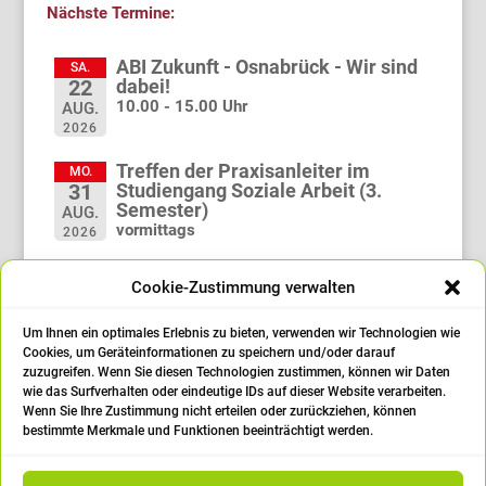
Nächste Termine:
ABI Zukunft - Osnabrück - Wir sind
SA.
dabei!
22
10.00 - 15.00 Uhr
AUG.
2026
Treffen der Praxisanleiter im
MO.
Studiengang Soziale Arbeit (3.
31
Semester)
AUG.
vormittags
2026
Treffen der Praxisanleiter im
MO.
Cookie-Zustimmung verwalten
Studiengang Soziale Arbeit (1.
21
Semester)
SEP.
vormittags
Um Ihnen ein optimales Erlebnis zu bieten, verwenden wir Technologien wie
2026
Cookies, um Geräteinformationen zu speichern und/oder darauf
zuzugreifen. Wenn Sie diesen Technologien zustimmen, können wir Daten
Abschlussfeier
FR.
wie das Surfverhalten oder eindeutige IDs auf dieser Website verarbeiten.
25
14:00 Uhr
Wenn Sie Ihre Zustimmung nicht erteilen oder zurückziehen, können
SEP.
bestimmte Merkmale und Funktionen beeinträchtigt werden.
2026
öffne den Kalender