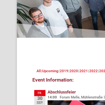
All
Upcoming
2019
2020
2021
2022
20
Event Information:
Abschlussfeier
FR.
14:00
Forum Melle, Mühlenstraße 
30
SEP.