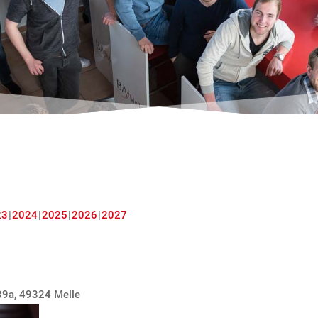
23
2024
2025
2026
2027
39a, 49324 Melle