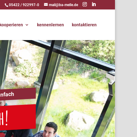
05422 / 922997-0
mail@ba-melle.de
kooperieren
kennenlernen
kontaktieren
infach
h!