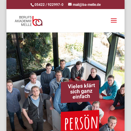
05422 / 922997-0
mail@ba-melle.de
Vieles klärt
sich ganz
einfach
persön