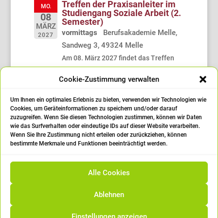
Treffen der Praxisanleiter im
MO.
Studiengang Soziale Arbeit (2.
08
Semester)
MÄRZ
vormittags
Berufsakademie Melle,
2027
Sandweg 3, 49324 Melle
Am 08. März 2027 findet das Treffen
der Praxisanleiter und
Cookie-Zustimmung verwalten
Praxisanleiterinnen für die
Studierenden des 2. Semesters im
Um Ihnen ein optimales Erlebnis zu bieten, verwenden wir Technologien wie
Studiengang "Soziale Arbeit" statt.
Cookies, um Geräteinformationen zu speichern und/oder darauf
zuzugreifen. Wenn Sie diesen Technologien zustimmen, können wir Daten
wie das Surfverhalten oder eindeutige IDs auf dieser Website verarbeiten.
Die Veranstaltung findet
online
in der
Wenn Sie Ihre Zustimmung nicht erteilen oder zurückziehen, können
Zeit von 8.30 - 10.00 Uhr statt.
bestimmte Merkmale und Funktionen beeinträchtigt werden.
Alle Cookies
Ablehnen
Einstellungen anzeigen